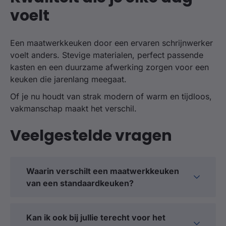
voelt
Een maatwerkkeuken door een ervaren schrijnwerker
voelt anders. Stevige materialen, perfect passende
kasten en een duurzame afwerking zorgen voor een
keuken die jarenlang meegaat.
Of je nu houdt van strak modern of warm en tijdloos,
vakmanschap maakt het verschil.
Veelgestelde vragen
Waarin verschilt een maatwerkkeuken
van een standaardkeuken?
Een maatwerkkeuken wordt volledig
afgestemd op uw ruimte, wensen en stijl. Elk
Kan ik ook bij jullie terecht voor het